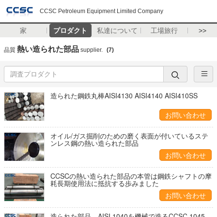
CCSC Petroleum Equipment Limited Company
家
プロダクト
私達について
工場旅行
>>
熱い造られた部品
品質
supplier.
(7)
造られた鋼鉄丸棒AISI4130 AISI4140 AISI410SS
お問い合わせ
オイル/ガス掘削のための磨く表面が付いているステ
ンレス鋼の熱い造られた部品
お問い合わせ
CCSCの熱い造られた部品の本管は鋼鉄シャフトの摩
耗長期使用法に抵抗する歩みました
お問い合わせ
造られた部品、AISI 1040を機械で造るCCSC 1045