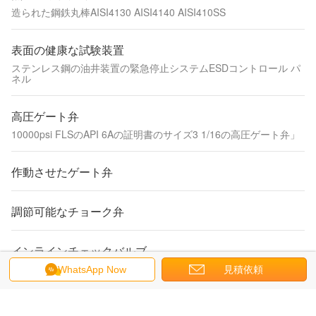
造られた鋼鉄丸棒AISI4130 AISI4140 AISI410SS
表面の健康な試験装置
ステンレス鋼の油井装置の緊急停止システムESDコントロール パ
ネル
高圧ゲート弁
10000psi FLSのAPI 6Aの証明書のサイズ3 1/16の高圧ゲート弁」
作動させたゲート弁
調節可能なチョーク弁
インラインチェックバルブ
掘削用API 6A 15000psi鍛造ボディ内部アクセス設計のフラッパー
WhatsApp Now
見積依頼
スタイル高圧逆止弁