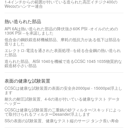
1-4インチからの範囲が付いている造られた高圧イチジク400の
Wecoのハンマー連合
熱い造られた部品
API 6Aは熱い造られた部品の降伏強さ60K PSI -オイルのための
130K PSI --を承認しました
低合金の鋼鉄鍛造材機械部品、摩耗の抵抗力がある低下は部品を
造りました
エレクトロ-電流を通された表面処理--を経る合金鋼の熱い造られ
た部品
造られた部品、AISI 1040を機械で造るCCSC 1045 1035物質的な
鍛造材小さい部品
表面の健康な試験装置
CCSCは健康な試験装置の表面の安全弁2000psi - 15000psi浮上し
ます
耐久の耐圧試験装置、4-6の港が付いている健康なテスト データ
ヘッダー
CCSCは健康な試験装置の二重鍋の砂フィルター/スキッドによっ
て取付けられるフィルターDesander浮上します
SSの表面の試験装置、健康なテスト縦のサージ タンク長い寿命