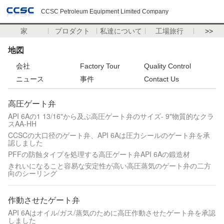
CCSC Petroleum Equipment Limited Company
家
プロダクト
私達について
工場旅行
>>
地図
会社
Factory Tour
Quality Control
ニュース
事件
Contact Us
高圧ゲート弁
API 6Aの1 13/16"から及ぶ高圧ゲート弁のサイズ- 9"物質的なクラ
スAA-HH
CCSCの大口径のゲート弁、API 6Aは圧力シールのゲート弁を承
認しました
PFFの防蝕タイプを処理する高圧ゲート弁API 6Aの鍛造材
きれいになること容易な安定性が高い高圧蒸気のゲート弁の二方
向のシーリング
作動させたゲート弁
API 6Aはオイル/ガス/蒸気のために高圧作動させたゲート弁を承認
しました