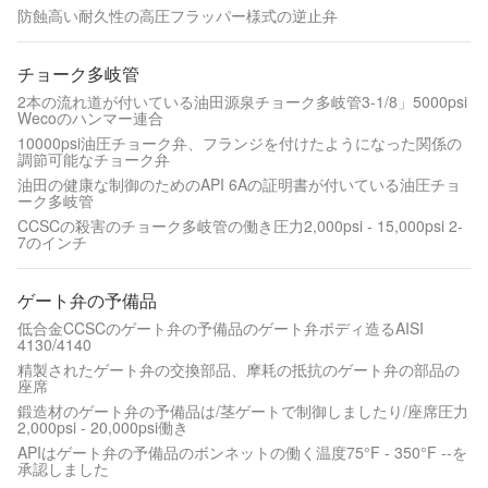
防蝕高い耐久性の高圧フラッパー様式の逆止弁
チョーク多岐管
2本の流れ道が付いている油田源泉チョーク多岐管3-1/8」5000psi
Wecoのハンマー連合
10000psi油圧チョーク弁、フランジを付けたようになった関係の
調節可能なチョーク弁
油田の健康な制御のためのAPI 6Aの証明書が付いている油圧チョ
ーク多岐管
CCSCの殺害のチョーク多岐管の働き圧力2,000psi - 15,000psi 2-
7のインチ
ゲート弁の予備品
低合金CCSCのゲート弁の予備品のゲート弁ボディ造るAISI
4130/4140
精製されたゲート弁の交換部品、摩耗の抵抗のゲート弁の部品の
座席
鍛造材のゲート弁の予備品は/茎ゲートで制御しましたり/座席圧力
2,000psi - 20,000psi働き
APIはゲート弁の予備品のボンネットの働く温度75°F - 350°F --を
承認しました