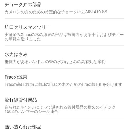
チョーク弁の部品
カメロンの弁のための肯定的なチョークの豆AISI 410 SS
坑口クリスマスツリー
実証済みXmasの木の源泉の部品は抵抗力がある十字およびティー
の摩耗を造りました
水力はさみ
抵抗力があるハンドルの管の水力はさみの高有効な摩耗
Fracの源泉
Fracの高圧源泉は油田のFracの木のためのFrac油圧弁を分けます
流れ線管付属品
造られた4インチによって通される管付属品の耐久のイチジク
1502のハンマーのシール連合
熱い造られた部品