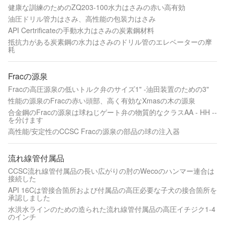
健康な訓練のためのZQ203-100水力はさみの赤い高有効
油圧ドリル管力はさみ、高性能の包装力はさみ
API Certrificateの手動水力はさみの炭素鋼材料
抵抗力がある炭素鋼の水力はさみのドリル管のエレベーターの摩
耗
Fracの源泉
Fracの高圧源泉の低いトルク弁のサイズ1" -油田装置のための3"
性能の源泉のFracの赤い頭部、高く有効なXmasの木の源泉
合金鋼のFracの源泉は球ねじゲート弁の物質的なクラスAA - HH --
を分けます
高性能/安定性のCCSC Fracの源泉の部品の球の注入器
流れ線管付属品
CCSC流れ線管付属品の長い広がりの肘のWecoのハンマー連合は
接続した
API 16Cは管接合箇所および付属品の高圧必要な子犬の接合箇所を
承認しました
水洪水ラインのための造られた流れ線管付属品の高圧イチジク1-4
のインチ