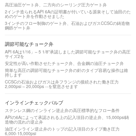
高圧油圧ゲート弁、二方向のシーリング圧力ゲート弁
2インチ造られるAPI 6Aの証明書が付いている源泉そして油田のた
めのゲート弁を作動させました
3インチのフロー制御のゲート弁、石油およびガスCCSCの鋳造物
鋼鉄ゲート弁
調節可能なチョーク弁
API 6Aは1/16」– 5 1/8"承認しました調節可能なチョーク弁の高圧
サイズ2を
安定性が高い作動させたチョーク弁、合金鋼の油圧チョーク弁
簡単な高圧の調節可能なチョーク弁の針のタイプ容易な操作は維
持します
CCSCの石油およびガスは弁フランジの接続された働き圧力
2,000psi – 20,000ps --を窒息させます
インラインチェックバルブ
ステンレス鋼のインライン逆止弁の高圧標準的なフロー条件
APIの6Aによって承認される上の記入項目の逆止弁、15,000psi鋳
造物の流れの逆止弁
油圧インライン逆止弁のトップの記入項目のタイプ働き圧力
6,000-15,000psi