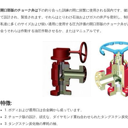
開口部版のチョーク弁は
下の釣り合った訓練の間に頻繁に使用される国内です、健康なテスト
て設計され、製造されます。それらはとりわけ石油およびガスの井戸を密封し、制
私達に多くのサイズおよび鋭い適用に使用する圧力評価の開口部版のチョーク弁がありま
会うそれらは作動する油圧作動させるか、またはマニュアルです。
特徴:
1. ボディおよび通用口は合金鋼から成っています、
2. チョーク版の設計、頑丈な、ダイヤモンド重ね合わせられたタングステン炭
3. タングステン炭化物の摩耗の袖、