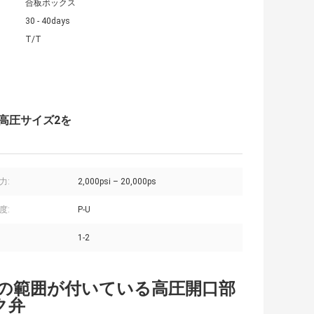
合板ボックス
30 - 40days
T/T
弁の高圧サイズ2を
力:
2,000psi – 20,000ps
度:
P-U
1-2
らのサイズの範囲が付いている高圧開口部
ク弁