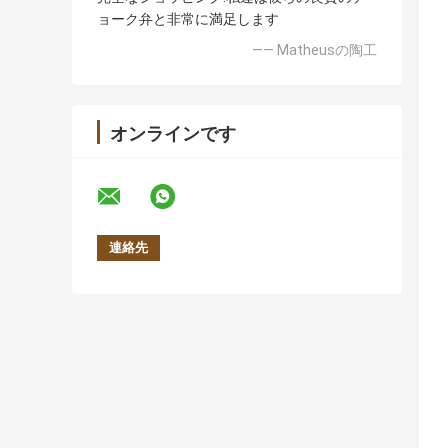
ョーク弁と非常に満足します
—— Matheusの陶工
オンラインです