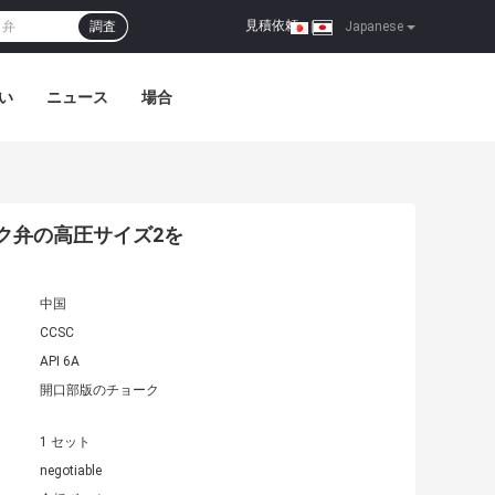
見積依頼
調査
|
Japanese
い
ニュース
場合
ョーク弁の高圧サイズ2を
中国
CCSC
API 6A
開口部版のチョーク
1 セット
negotiable