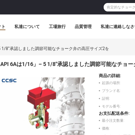
クト
私達について
工場旅行
品質管理
私達に連絡しなさ
6」– 5 1/8"承認しました調節可能なチョーク弁の高圧サイズ2を
API 6Aは1/16」– 5 1/8"承認しました調節可能なチ
商品の詳細:
起源の場所:
ブランド名:
証明:
モデル番号:
お支払配送条件:
最小注文数量:
価格: