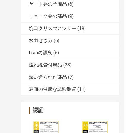
ゲート弁の予備品
(6)
チョーク弁の部品
(9)
坑口クリスマスツリー
(19)
水力はさみ
(6)
Fracの源泉
(6)
流れ線管付属品
(28)
熱い造られた部品
(7)
表面の健康な試験装置
(11)
認証