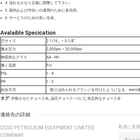
4. 流れをかなり正確に調整して下さい。
5. 国内および沖合いの適用のために多目的。
6. サービスのための長い生命。
Avalaible Specication
穴サイズ
2 1/16」– 5 1/8"
働き圧力
2,000psi – 20,000psi
物質的なクラス
AA - HH
働く温度
P-U
PSL
1 - 4
PR
1 - 2
結合方式
、散りばめられるフランジを付けたようになる、weco
,
,
タグ:
作動させたチョーク弁
油圧チョーク バルブ
肯定的なチョーク弁
連絡先の詳細
私達に直
CCSC PETROLEUM EQUIPMENT LIMITED
COMPANY