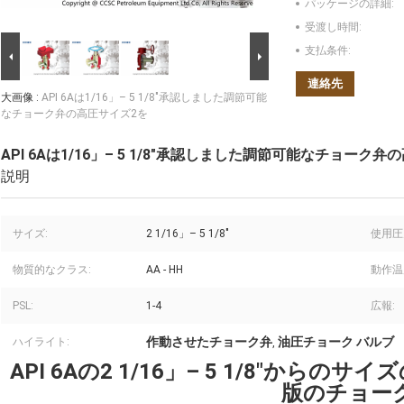
パッケージの詳細:
受渡し時間:
支払条件:
連絡先
大画像 :
API 6Aは1/16」– 5 1/8"承認しました調節可能
なチョーク弁の高圧サイズ2を
API 6Aは1/16」– 5 1/8"承認しました調節可能なチョーク
説明
サイズ:
2 1/16」– 5 1/8"
使用圧
物質的なクラス:
AA - HH
動作温
PSL:
1-4
広報:
作動させたチョーク弁
油圧チョーク バルブ
ハイライト:
,
API 6Aの2 1/16」– 5 1/8"か
版のチョー