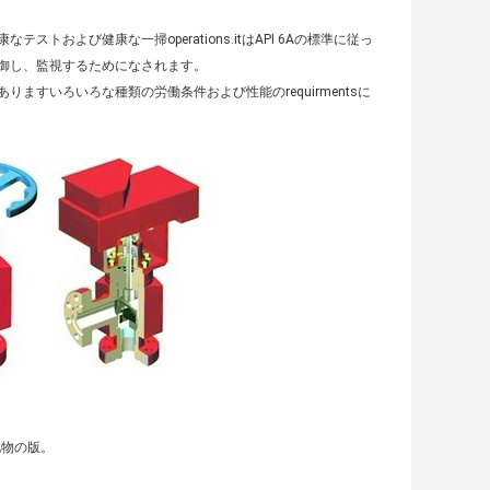
および健康な一掃operations.itはAPI 6Aの標準に従っ
御し、監視するためになされます。
すいろいろな種類の労働条件および性能のrequirmentsに
化物の版。