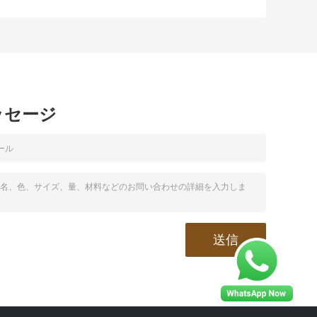
働
の調節可能なチョ
リーズ肯定的なカ
–
ーク弁の鍛造材
メロンのチョーク
息
弁
ッセージ