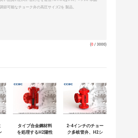
(
0
/ 3000)
よ
タイプ合金鋼材料
2-4インチのチョー
ン
を処理するH2陽性
ク多岐管弁、H2シ