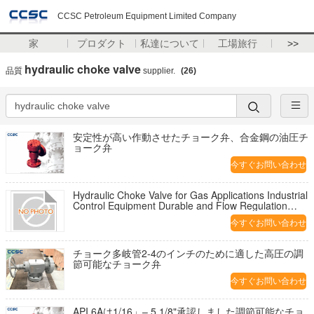
CCSC Petroleum Equipment Limited Company
家
プロダクト
私達について
工場旅行
>>
hydraulic choke valve
品質
supplier.
(26)
安定性が高い作動させたチョーク弁、合金鋼の油圧チ
ョーク弁
今すぐお問い合わせ
Hydraulic Choke Valve for Gas Applications Industrial
Control Equipment Durable and Flow Regulation
Solution
今すぐお問い合わせ
チョーク多岐管2-4のインチのために適した高圧の調
節可能なチョーク弁
今すぐお問い合わせ
API 6Aは1/16」– 5 1/8"承認しました調節可能なチョ