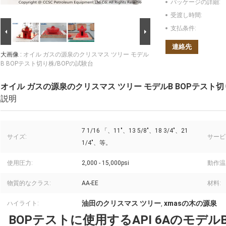
パッケージの詳細:
受渡し時間:
支払条件:
連絡先
大画像 :
オイル ガスの源泉のクリスマス ツリー モデル
B BOPテスト切り株/BOPの試験台
オイル ガスの源泉のクリスマス ツリー モデルB BOPテスト切
説明
7 1/16 「、11"、13 5/8"、18 3/4"、21
サイズ:
サービ
1/4"、等。
使用圧力:
2,000 - 15,000psi
動作温
物質的なクラス:
AA-EE
材料:
油田のクリスマス ツリー
xmasの木の源泉
ハイライト:
,
BOPテストに使用するAPI 6AのモデルB 