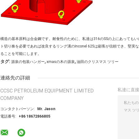
構造の基本原料は合金鋼です。耐食性のために、私達は316のSSの上にあってもいい
ト切り株を必要であれば改良するリング溝のInconel 625は顧客が信頼でき、
ることを可能にします。
,
,
タグ:
源泉の包装ハンガー
xmasの木の源泉
油田のクリスマス ツリー
連絡先の詳細
私達に直
CCSC PETROLEUM EQUIPMENT LIMITED
COMPANY
コンタクトパーソン:
Mr. Jason
電話番号:
+86 18672866805