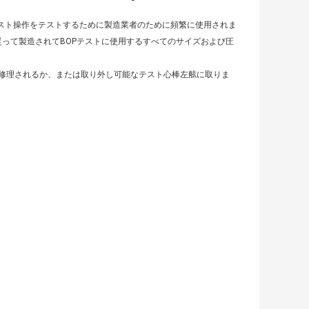
テスト操作をテストするために製造業者のために頻繁に使用されま
rd.weに従って製造されてBOPテストに使用するすべてのサイズおよび圧
つ修理されるか、または取り外し可能なテスト心棒左舷に取りま