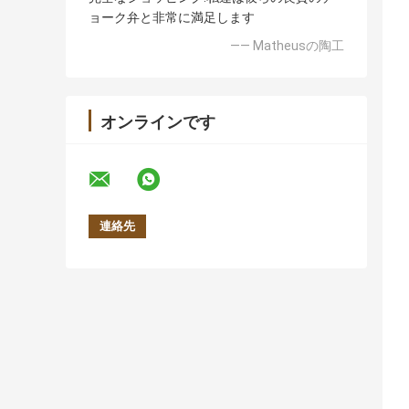
ョーク弁と非常に満足します
—— Matheusの陶工
オンラインです