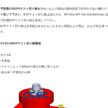
予防策の(BOP)テスト切り株を
沖合いおよび国内の掘削装置でBOPか穴あけ機の
す
吹いて下さい
。BOPテスト切り株は設計され、API 6AかAPI 16A standa
力評価BOPテスト切り株を提供して下さい。
BOPテスト切り株は支承板があるかもしれません側面および底は、および糸を保
す。
CCSCのBOPテスト切り株構成:
モデルB
•支承板。
•テストによって&drainの港を左舷に取ります。
•糸を保つ可変性の心棒。