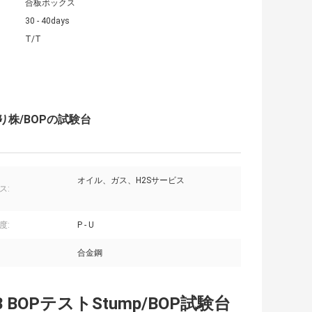
合板ボックス
30 - 40days
T/T
り株/BOPの試験台
オイル、ガス、H2Sサービス
ス:
度:
P - U
合金鋼
BOPテストStump/BOP試験台