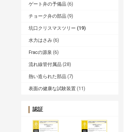
ゲート弁の予備品
(6)
チョーク弁の部品
(9)
坑口クリスマスツリー
(19)
水力はさみ
(6)
Fracの源泉
(6)
流れ線管付属品
(28)
熱い造られた部品
(7)
表面の健康な試験装置
(11)
認証