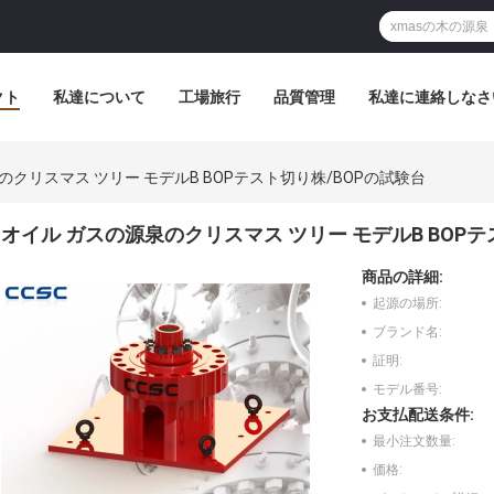
クト
私達について
工場旅行
品質管理
私達に連絡しなさ
のクリスマス ツリー モデルB BOPテスト切り株/BOPの試験台
オイル ガスの源泉のクリスマス ツリー モデルB BOPテ
商品の詳細:
起源の場所:
ブランド名:
証明:
モデル番号:
お支払配送条件:
最小注文数量:
価格: