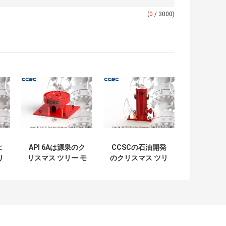
(
0
/ 3000)
よ
API 6Aは源泉のク
CCSCの石油開発
リ
リスマス ツリー モ
のクリスマス ツリ
ル
デルをBOPテスト
ーの部品、合金鋼
り
切り株/立場承認し
モデルDは心棒テ
ました
スト ボップを踊り
ます