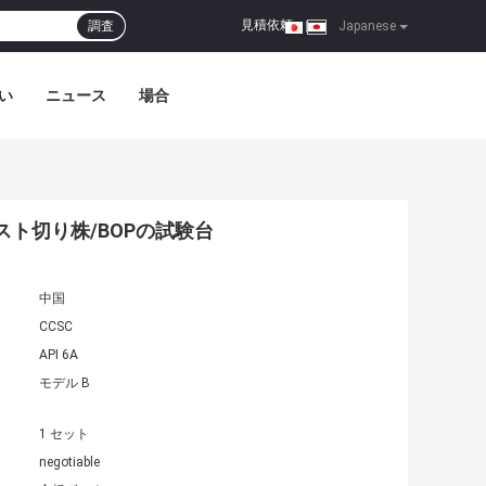
見積依頼
調査
|
Japanese
い
ニュース
場合
スト切り株/BOPの試験台
中国
CCSC
API 6A
モデル B
1 セット
negotiable