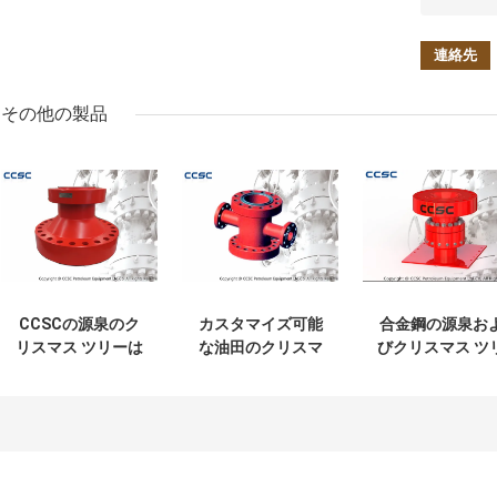
その他の製品
CCSCの源泉のク
カスタマイズ可能
合金鋼の源泉お
リスマス ツリーは
な油田のクリスマ
びクリスマス ツ
API 6Aの証明書が
ス ツリーの部品、
ーの部品、モデ
付いている造られ
安全な循環の鋭い
C BOPテスト切
たアダプターのス
スプールのアダプ
株すべての色
プールを分けます
ター