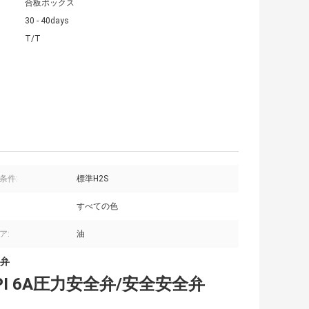
合板ボックス
30 - 40days
T/T
条件:
標準H2S
すべての色
ア:
油
弁
 6A圧力安全弁/安全安全弁