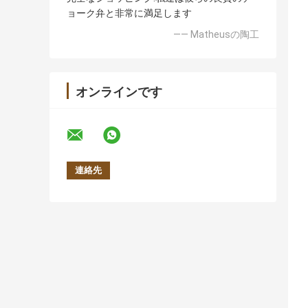
ョーク弁と非常に満足します
—— Matheusの陶工
オンラインです