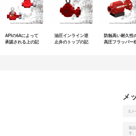
APIの6Aによって
油圧インライン逆
防蝕高い耐久性
承認される上の記
止弁のトップの記
高圧フラッパー
入項目の逆止弁、
入項目のタイプ働
式の逆止弁
15,000psi鋳造物の
き圧力6,000-
流れの逆止弁
15,000psi
メ