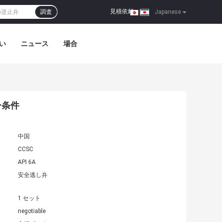
見積依頼
調査
|
Japanese
い
ニュース
場合
ー条件
中国
CCSC
API 6A
安全逃し弁
1 セット
negotiable