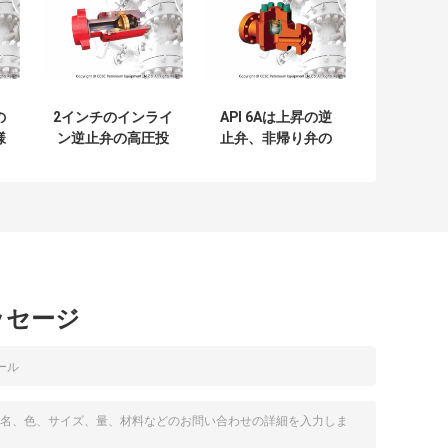
の
2インチのインライ
API 6Aは上昇の逆
様
ン逆止弁の高圧投
止弁、非帰り弁の
げ矢のタイプ ハン
サイズ2"を- 4"作動
マー連合端関係
すること容易承認
しました
ッセージ