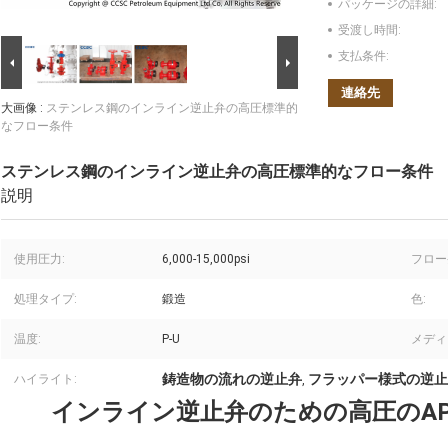
パッケージの詳細:
受渡し時間:
支払条件:
連絡先
大画像 :
ステンレス鋼のインライン逆止弁の高圧標準的
なフロー条件
ステンレス鋼のインライン逆止弁の高圧標準的なフロー条件
説明
使用圧力:
6,000-15,000psi
フロー
処理タイプ:
鍛造
色:
温度:
P-U
メディ
鋳造物の流れの逆止弁
フラッパー様式の逆止
ハイライト:
,
インライン逆止弁のための高圧のAPI