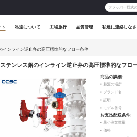
クト
私達について
工場旅行
品質管理
私達に連絡しなさ
のインライン逆止弁の高圧標準的なフロー条件
ステンレス鋼のインライン逆止弁の高圧標準的なフロ
商品の詳細:
起源の場所:
ブランド名:
証明:
モデル番号:
お支払配送条件:
最小注文数量:
価格: