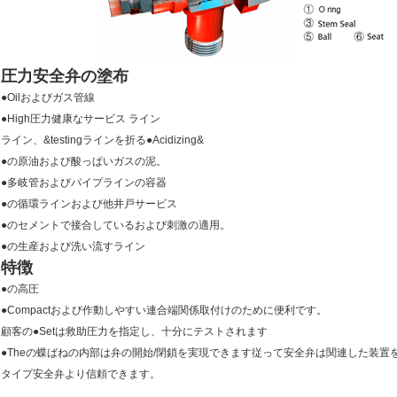
圧力安全弁の塗布
●Oilおよびガス管線
●High圧力健康なサービス ライン
ライン、&testingラインを折る●Acidizing&
●の原油および酸っぱいガスの泥。
●多岐管およびパイプラインの容器
●の循環ラインおよび他井戸サービス
●のセメントで接合しているおよび刺激の適用。
●の生産および洗い流すライン
特徴
●の高圧
●Compactおよび作動しやすい連合端関係取付けのために便利です。
顧客の●Setは救助圧力を指定し、十分にテストされます
●Theの蝶ばねの内部は弁の開始/閉鎖を実現できます従って安全弁は関連した装
タイプ安全弁より信頼できます。