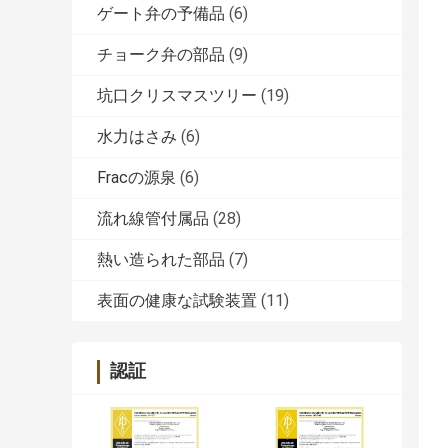
ゲート弁の予備品
(6)
チョーク弁の部品
(9)
坑口クリスマスツリー
(19)
水力はさみ
(6)
Fracの源泉
(6)
流れ線管付属品
(28)
熱い造られた部品
(7)
表面の健康な試験装置
(11)
認証