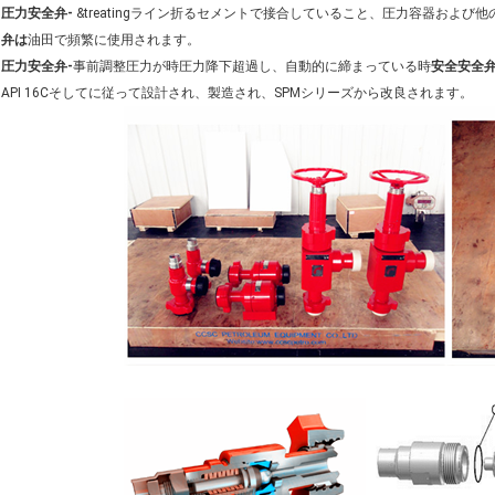
圧力安全弁-
&treatingライン折るセメントで接合していること、圧力容器およ
弁は
油田で頻繁に使用されます。
圧力安全弁-
事前調整圧力が時圧力降下超過し、自動的に締まっている時
安全安全
API 16Cそしてに従って設計され、製造され、SPMシリーズから改良されます。