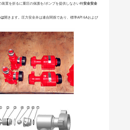
び他の装置を折るに重圧の保護を/ポンプを提供しなさい時
安全安全
弁は
開きます。圧力安全弁は連合関係であり、標準API 6Aおよび