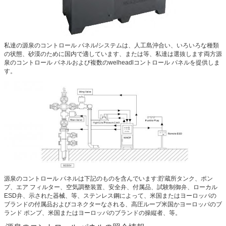
私達の源泉のコントロール パネル/システムは、人工島沖合い、いろいろな種類
の状態、砂漠のために国内で適しています、または等、私達は選抜します両方源
泉のコントロール パネルおよび複数のwelheadlコントロール パネルを提供しま
す。
源泉のコントロール パネルは下記のものを含んでいます:貯蔵所タンク、ポン
プ、エア フィルター、空気調整装置、安全弁、付属品、試験制御弁、ローカル
ESD弁、示された器械、等、ステンレス鋼によって、米国またはヨーロッパの
ブランドの付属品およびコネクターなされる、高圧ループ米国かヨーロッパのブ
ランド ポンプ、米国またはヨーロッパのブランドの操縦者、等。