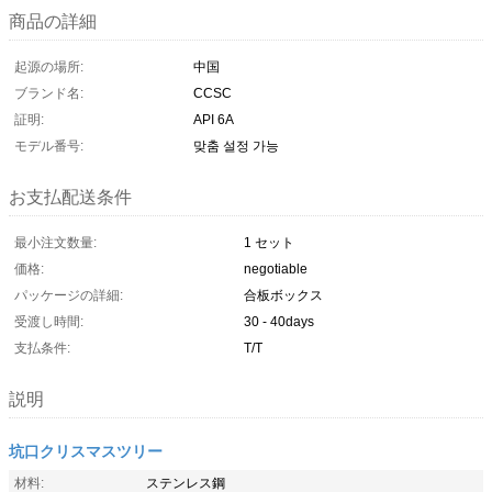
商品の詳細
起源の場所:
中国
ブランド名:
CCSC
証明:
API 6A
モデル番号:
맞춤 설정 가능
お支払配送条件
最小注文数量:
1 セット
価格:
negotiable
パッケージの詳細:
合板ボックス
受渡し時間:
30 - 40days
支払条件:
T/T
説明
坑口クリスマスツリー
材料:
ステンレス鋼