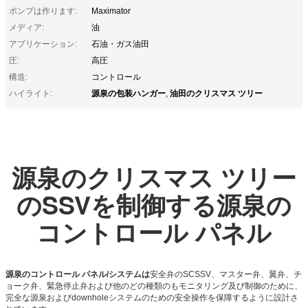
ポンプは作ります:
Maximator
メディア:
油
アプリケーション:
石油・ガス油田
圧:
高圧
構造:
コントロール
源泉の包装ハンガー
油田のクリスマス ツリー
ハイライト:
,
源泉のクリスマス ツリー
のSSVを制御する源泉の
コントロール パネル
源泉のコントロール パネル/システムは
安全弁のSCSSV、マスター弁、翼弁、チ
ョーク弁、緊急停止弁および他のどの種類のもモニタリング及び制御のために、
完全な源泉およびdownholeシステムのための安全操作を保障するように設計さ