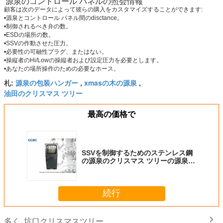
源泉のコントロール パネルの照会情報
顧客は次のデータによって彼らの購入をカスタマイズすることができます:
•源泉とコントロール パネル間のdisctance。
•制御されるべき弁の数。
•ESDの場所の数。
•SSVの作動させた圧力。
•必要性の可融性プラグ、またはない。
•操縦者のHi/Lowの操縦者および設定圧力を必要とします。
•あなたの場所操作のための必要なホース。
源泉の包装ハンガー
xmasの木の源泉
札:
,
,
油田のクリスマス ツリー
最高の価格で
SSVを制御するためのステンレス鋼
の源泉のクリスマス ツリーの源泉の
コントロール パネル
続行
坑口クリスマスツリー
多く