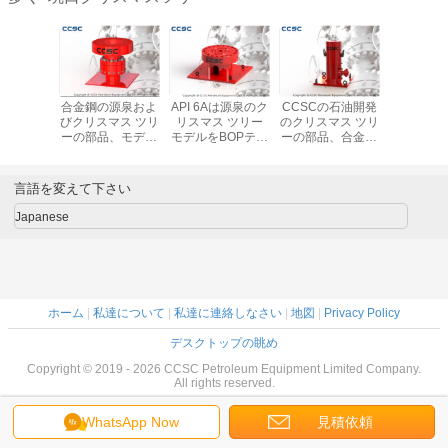
ガスの源泉
合金鋼の源泉およ
API 6Aは源泉のク
CCSCの石油開発
CCSCの
マス ツリ
びクリスマス ツリ
リスマス ツリー
のクリスマス ツリ
リスマス 
B BOPテ
ーの部品、モデル
モデルをBOPテス
ーの部品、合金鋼
API 6A
/BOPの
C BOPテスト切り
ト切り株/立場承認
モデルDは心棒テ
付いてい
験台
株すべての色
しました
スト ボップを踊り
たアダプ
ます
プールを
言語を変えて下さい
Japanese
ホーム
|
私達について
|
私達に連絡しなさい
|
地図
|
Privacy Policy
デスクトップの眺め
Copyright © 2019 - 2026 CCSC Petroleum Equipment Limited Company.
All rights reserved.
WhatsApp Now
見積依頼