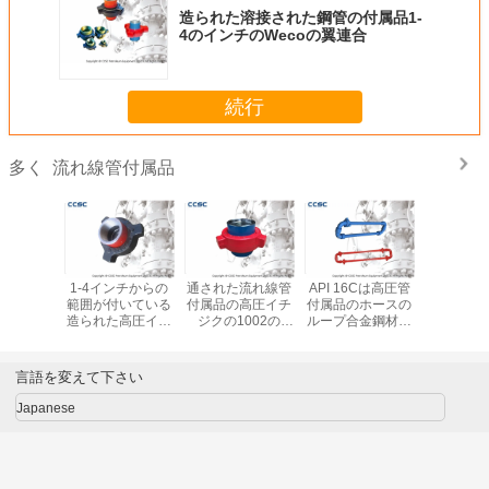
造られた溶接された鋼管の付属品1-
4のインチのWecoの翼連合
続行
流れ線管付属品
多く
インのた
1-4インチからの
通された流れ線管
API 16Cは高圧管
CCSC流
れた流れ
範囲が付いている
付属品の高圧イチ
付属品のホースの
属品の長
品の高圧
造られた高圧イチ
ジクの1002の
ループ合金鋼材料
の肘のWe
1-4のイ
ジク400のWecoの
Wecoのハンマー
を承認しました
ンマー連
チ
ハンマー連合
連合は接続した
し
言語を変えて下さい
Japanese