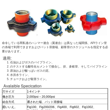
命令している間私達のハンマー連合（翼連合）は異なった端関係、APIライン管
の糸端で利用できますおよびバット溶接端、顧客管のスケジュールを指定する必
要があります。
適用:
1. 石油およびガスのパイプライン、
2. のテストする酸性化セメントで接合し、折、多岐管、そしてパイプライン
3. 原油および酸っぱいガスの泥、
4. 水洪水ライン、
5. チョークおよび殺害ライン。
Avalaible Specication
穴サイズ
1-4インチ
働き圧力
2,000psi – 20,000psi
結合方式
通された端、バット溶接端
図いいえ。
Fig100、Fig200/206、Fig400、Fig602、Fig1002、