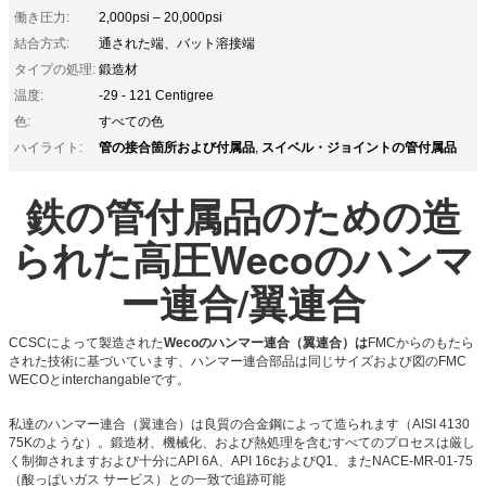
働き圧力:
2,000psi – 20,000psi
結合方式:
通された端、バット溶接端
タイプの処理:
鍛造材
温度:
-29 - 121 Centigree
色:
すべての色
管の接合箇所および付属品
スイベル・ジョイントの管付属品
ハイライト:
,
鉄の管付属品のための造
られた高圧Wecoのハンマ
ー連合/翼連合
CCSCによって製造された
Wecoのハンマー連合（翼連合）は
FMCからのもたら
された技術に基づいています、ハンマー連合部品は同じサイズおよび図のFMC
WECOとinterchangableです。
私達のハンマー連合（翼連合）は良質の合金鋼によって造られます（AISI 4130
75Kのような）。鍛造材、機械化、および熱処理を含むすべてのプロセスは厳し
く制御されますおよび十分にAPI 6A、API 16cおよびQ1、またNACE-MR-01-75
（酸っぱいガス サービス）との一致で追跡可能