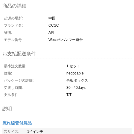
商品の詳細
起源の場所:
中国
ブランド名:
CCSC
証明:
API
モデル番号:
Wecoのハンマー連合
お支払配送条件
最小注文数量:
1 セット
価格:
negotiable
パッケージの詳細:
合板ボックス
受渡し時間:
30 - 40days
支払条件:
T/T
説明
流れ線管付属品
穴サイズ:
1-4インチ