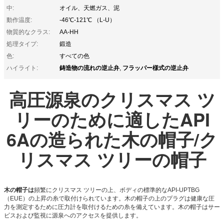
中:
オイル、天燃ガス、泥
動作温度:
-46℃-121℃ （L-U）
物質的なクラス:
AA-HH
処理タイプ:
鍛造
色:
すべての色
鋳造物の流れの逆止弁
フラッパー様式の逆止弁
ハイライト:
,
高圧源泉のクリスマス ツ
リーのために適したAPI
6Aの造られた木の帽子/ク
リスマス ツリーの帽子
木の帽子は
頻繁にクリスマス ツリーの上、ボディの標準的なAPI-UPTBG
（EUE）の上昇の糸で取付けられています。木の帽子の上のプラグは健康な圧
力を測定するために圧力計を取付けるための糸を備えています。木の帽子はサー
ビスおよび監視に源泉へのアクセスを提供します。