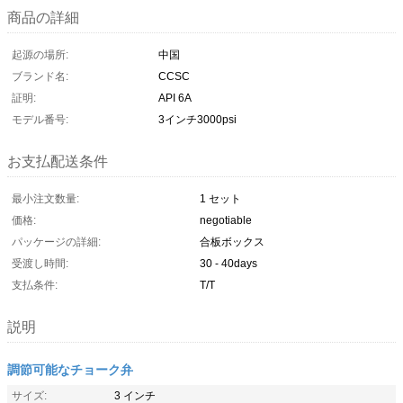
商品の詳細
起源の場所:
中国
ブランド名:
CCSC
証明:
API 6A
モデル番号:
3インチ3000psi
お支払配送条件
最小注文数量:
1 セット
価格:
negotiable
パッケージの詳細:
合板ボックス
受渡し時間:
30 - 40days
支払条件:
T/T
説明
調節可能なチョーク弁
サイズ:
3 インチ