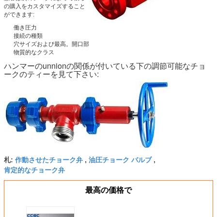
の購入をカスタマイズすること
ができます:
働き圧力
接続の種類
穴サイズおよび最高。開口部
物質的なクラス
ハンマーのunnionの関係が付いている下の調節可能なチョ
ークのティーを見て下さい:
作動させたチョーク弁
油圧チョーク バルブ
札:
,
,
肯定的なチョーク弁
最高の価格で