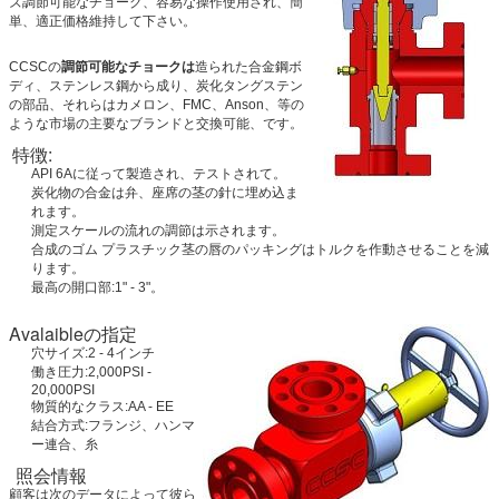
ズ調節可能なチョーク、容易な操作使用され、簡
単、適正価格維持して下さい。
CCSCの
調節可能なチョークは
造られた合金鋼ボ
ディ、ステンレス鋼から成り、炭化タングステン
の部品、それらはカメロン、FMC、Anson、等の
ような市場の主要なブランドと交換可能、です。
特徴:
API 6Aに従って製造され、テストされて。
炭化物の合金は弁、座席の茎の針に埋め込ま
れます。
測定スケールの流れの調節は示されます。
合成のゴム プラスチック茎の唇のパッキングはトルクを作動させることを減
ります。
最高の開口部:1" - 3"。
Avalaibleの指定
穴サイズ:2 - 4インチ
働き圧力:2,000PSI -
20,000PSI
物質的なクラス:AA - EE
結合方式:フランジ、ハンマ
ー連合、糸
照会情報
顧客は次のデータによって彼ら