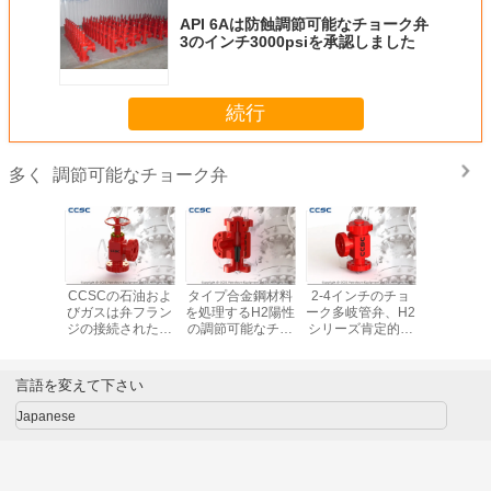
API 6Aは防蝕調節可能なチョーク弁
3のインチ3000psiを承認しました
続行
調節可能なチョーク弁
多く
圧の調節
CCSCの石油およ
タイプ合金鋼材料
2-4インチのチョ
API 6Aは
ョーク弁
びガスは弁フラン
を処理するH2陽性
ーク多岐管弁、H2
5 1/8"
イプ容易
ジの接続された働
の調節可能なチョ
シリーズ肯定的な
た調節可
維持しま
き圧力2,000psi –
ーク弁の鍛造材
カメロンのチョー
ーク弁の
す
20,000ps --を窒息
ク弁
ズ2
させます
言語を変えて下さい
Japanese