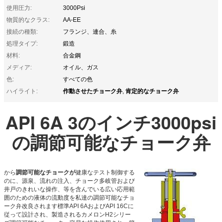
使用圧力:
3000Psi
物質的なクラス:
AA-EE
接続の種類:
フランジ、連合、糸
処理タイプ:
鍛造
材料:
合金鋼
メディア:
オイル、ガス
色:
すべての色
作動させたチョーク弁
肯定的なチョーク弁
ハイライト:
,
API 6A 3のインチ3000psi
の調節可能なチョーク弁
から
調節可能なチョークが
健康なテスト制御する
のに、源泉、流れの注入、チョーク多岐管および
井戸のきれいな操作、等を含んでいる広い応用範
囲のための液体の流動度を私達の調節可能なチョ
ーク弁改良されます標準API 6AおよびAPI 16Cに
従って設計され、製造されるカメロンH2シリー